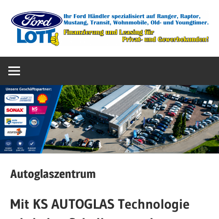
Zum
Inhalt
springen
Ihr
Autohaus
FORD
Händler
Lott
spezialisiert
auf
GmbH
Ranger,
Raptor,
&
Mustang,
Transit,
Autoglaszentrum
Wohnmobile,
Co.
Old-
Mit KS AUTOGLAS Technologie
&
KG